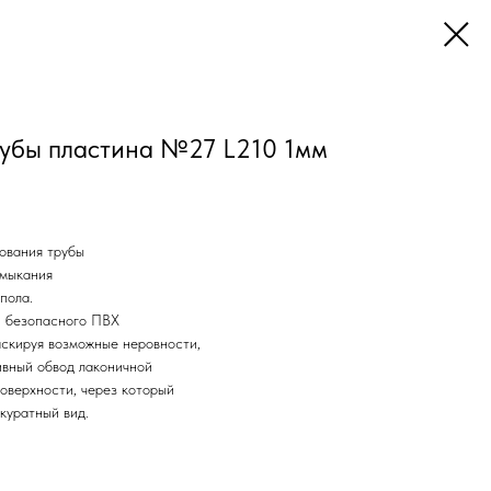
рубы пластина №27 L210 1мм
ования трубы
имыкания
пола.
и безопасного ПВХ
аскируя возможные неровности,
ивный обвод лаконичной
оверхности, через который
куратный вид.