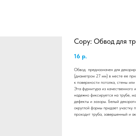
Copy: Обвод для т
16
р.
Обвод предназначен для декорир
(диаметром 27 мм) в месте ее пр
к поверхности потолка, стены или 
Эта фурнитура из качественного 
надежно фиксируется на трубе, м
дефекты и зазоры. Белый декорат
округлой формы придает участку п
проходит труба, завершенный и ак